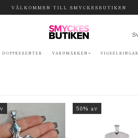
VÄLKOMMEN TILL SMYCKESBUTIKEN
Sv
DOPPRESENTER
VARUMÄRKEN
VIGSELRINGA
v
50% av