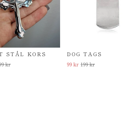
T STÅL KORS
DOG TAGS
99 kr
99 kr
199 kr